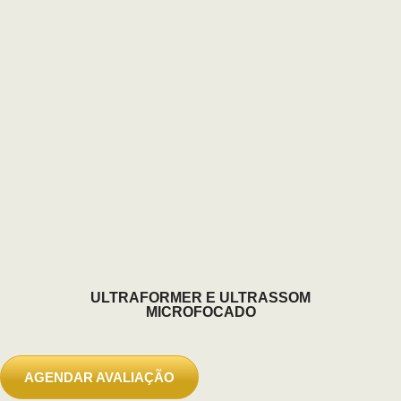
desejam firmeza, definição e efeito lifting
sem recorrer a métodos invasivos.
Utilizando tecnologia de ultrassom micro
e macrofocado,
SAIBA MAIS
ULTRAFORMER E ULTRASSOM
MICROFOCADO
AGENDAR AVALIAÇÃO